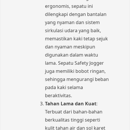
ergonomis, sepatu ini
dilengkapi dengan bantalan
yang nyaman dan sistem
sirkulasi udara yang baik,
memastikan kaki tetap sejuk
dan nyaman meskipun
digunakan dalam waktu
lama. Sepatu Safety Jogger
juga memiliki bobot ringan,
sehingga mengurangi beban
pada kaki selama
beraktivitas.
Tahan Lama dan Kuat
:
Terbuat dari bahan-bahan
berkualitas tinggi seperti
kulit tahan air dan sol karet