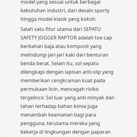
model yang sesuai untuk berbagai
kebutuhan industri, dari desain sporty
hingga model klasik yang kokoh.
Salah satu fitur utama dari SEPATU
SAFETY JOGGER RAPTOR adalah toe cap
berbahan baja atau komposit yang
melindungi jari-jari kaki dari benturan
benda berat. Selain itu, sol sepatu
dilengkapi dengan lapisan anti-slip yang
memberikan cengkraman kuat pada
permukaan licin, mencegah risiko
tergelincir. Sol luar yang anti-minyak dan
tahan terhadap bahan kimia juga
menambah keamanan bagi para
pengguna, terutama mereka yang
bekerja di lingkungan dengan paparan