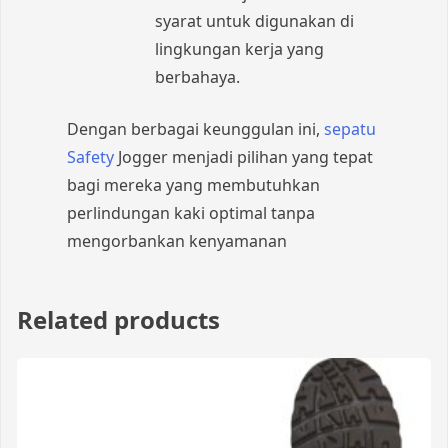
syarat untuk digunakan di
lingkungan kerja yang
berbahaya.
Dengan berbagai keunggulan ini,
sepatu
Safety
Jogger menjadi pilihan yang tepat
bagi mereka yang membutuhkan
perlindungan kaki optimal tanpa
mengorbankan kenyamanan
Related products