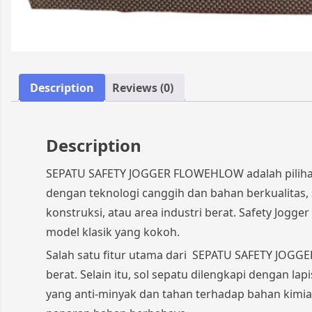
Description
Reviews (0)
Description
SEPATU SAFETY JOGGER FLOWEHLOW adalah pilihan
dengan teknologi canggih dan bahan berkualitas, s
konstruksi, atau area industri berat. Safety Jog
model klasik yang kokoh.
Salah satu fitur utama dari SEPATU SAFETY JOGGE
berat. Selain itu, sol sepatu dilengkapi dengan la
yang anti-minyak dan tahan terhadap bahan kim