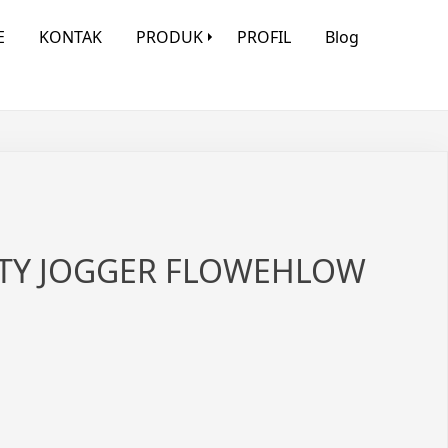
E
KONTAK
PRODUK
PROFIL
Blog
ETY JOGGER FLOWEHLOW