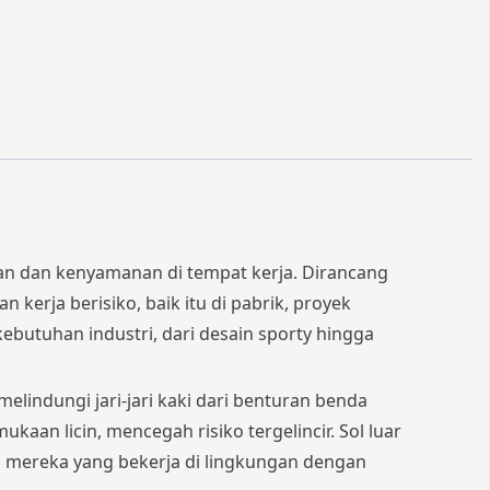
n dan kenyamanan di tempat kerja. Dirancang
kerja berisiko, baik itu di pabrik, proyek
ebutuhan industri, dari desain sporty hingga
indungi jari-jari kaki dari benturan benda
kaan licin, mencegah risiko tergelincir. Sol luar
 mereka yang bekerja di lingkungan dengan